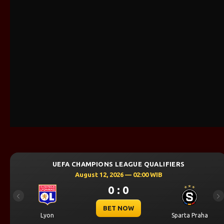
UEFA CHAMPIONS LEAGUE QUALIFIERS
August 12, 2026 — 02:00 WIB
0 : 0
Previous
Ne
BET NOW
Lyon
Sparta Praha